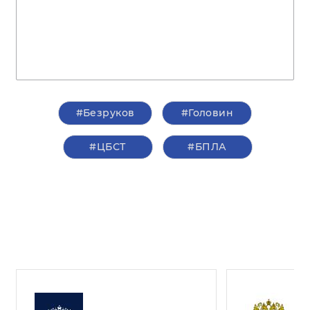
#Безруков
#Головин
#ЦБСТ
#БПЛА