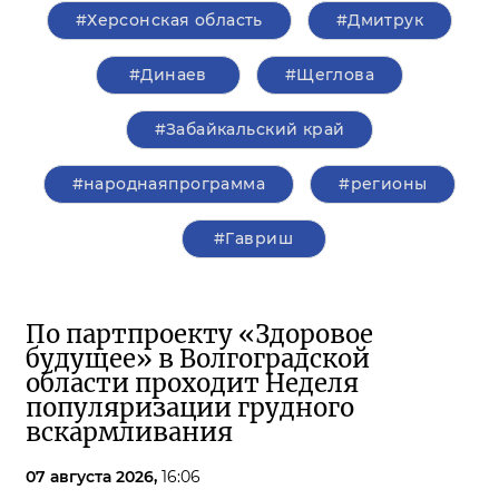
#Херсонская область
#Дмитрук
#Динаев
#Щеглова
#Забайкальский край
#народнаяпрограмма
#регионы
#Гавриш
По партпроекту «Здоровое
будущее» в Волгоградской
области проходит Неделя
популяризации грудного
вскармливания
07 августа 2026,
16:06