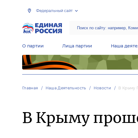
Федеральный сайт
О партии
Лица партии
Наша деяте
Центральная общественная приемная Председателя партии «Единая Россия»
Народная программа «Единой России»
Региональные общ
Руководящий состав Межрегиональных координационных советов
Центральная контрольная комиссия партии
Главная
Наша Деятельность
Новости
В Крыму 
В Крыму прош