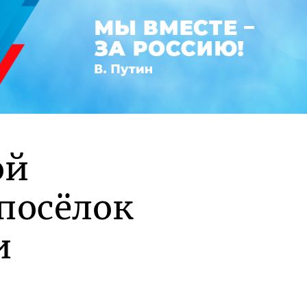
ой
посёлок
и