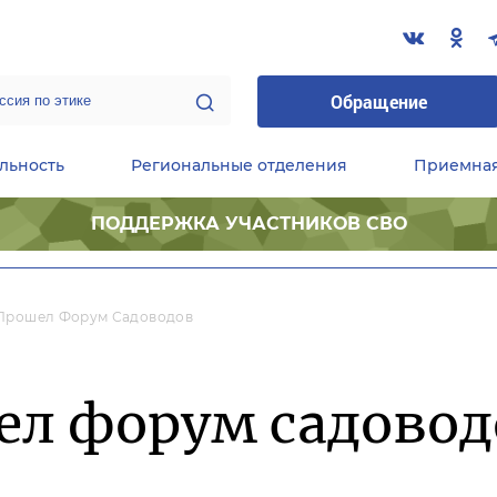
Обращение
льность
Региональные отделения
Приемна
ПОДДЕРЖКА УЧАСТНИКОВ СВО
ественные приемные Председателя Партии
Центральный исполнительный комитет партии
Фракция «Единой России» в ГД ФС РФ
Прошел Форум Садоводов
ел форум садовод