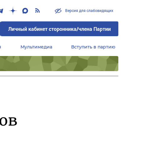
Версия для слабовидящих
Личный кабинет сторонника/члена Партии
я
Мультимедиа
Вступить в партию
Центральный совет сторонников партии «Единая Россия»
ов