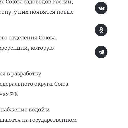
е Союза садоводов России,
рону, у них появятся новые
го отделения Союза.
нференции, которую
я в разработку
дерального округа. Союз
нах РФ.
снабжение водой и
ешаются на государственном