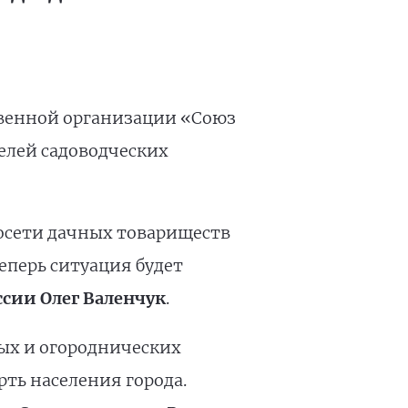
твенной организации «Союз
елей садоводческих
осети дачных товариществ
еперь ситуация будет
ссии Олег Валенчук
.
вых и огороднических
ть населения города.