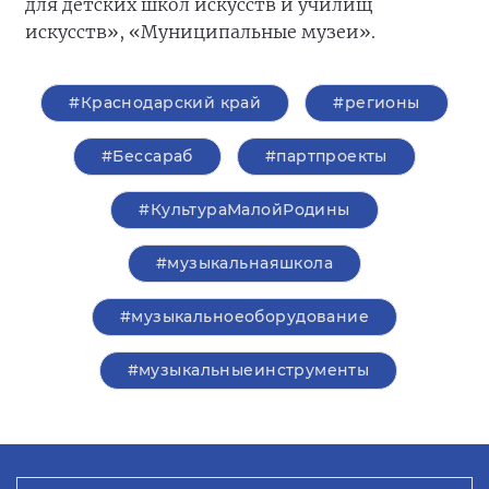
для детских школ искусств и училищ
искусств», «Муниципальные музеи».
#Краснодарский край
#регионы
#Бессараб
#партпроекты
#КультураМалойРодины
#музыкальнаяшкола
#музыкальноеоборудование
#музыкальныеинструменты