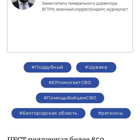
Заместитель генерального директора
ВГТРК, военный корреспондент, журналист
#Поддубный
#Шуваев
#ЕРпомогаетСВО
#ПомощьБойцамСВО
#Белгородская область
#регионы