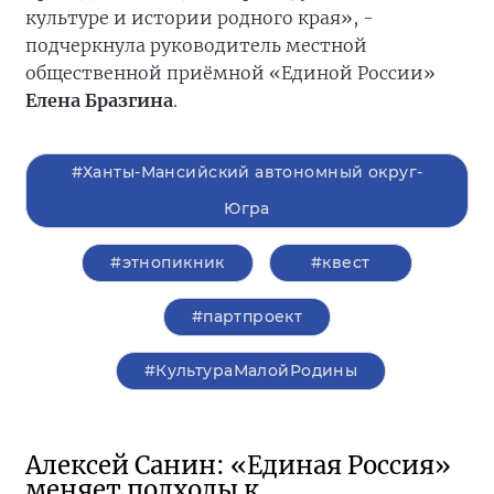
культуре и истории родного края», -
подчеркнула руководитель местной
общественной приёмной «Единой России»
Елена Бразгина
.
#Ханты-Мансийский автономный округ-
Югра
#этнопикник
#квест
#партпроект
#КультураМалойРодины
Алексей Санин: «Единая Россия»
меняет подходы к