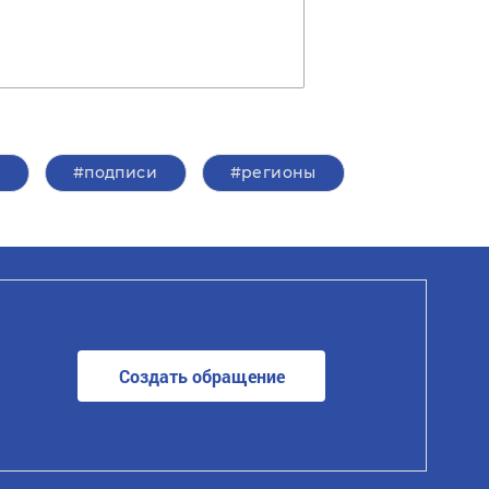
и
#подписи
#регионы
Создать обращение