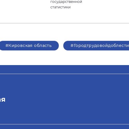
государственной
статистики
#Кировская область
#Городтрудовойдоблест
ая