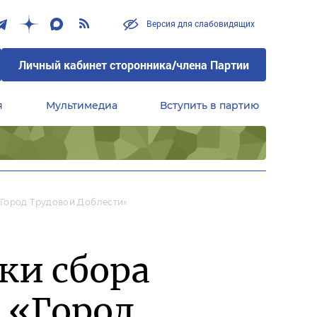
Версия для слабовидящих
Личный кабинет сторонника/члена Партии
я
Мультимедиа
Вступить в партию
Центральный совет сторонников партии «Единая Россия»
«Город Трудовой Доблести»
ки сбора
 «Город