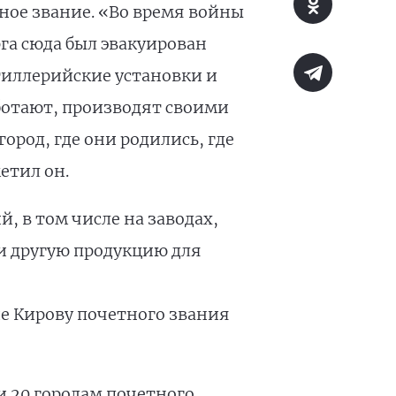
тное звание. «Во время войны
га сюда был эвакуирован
тиллерийские установки и
ботают, производят своими
город, где они родились, где
метил он.
 в том числе на заводах,
и другую продукцию для
ие Кирову почетного звания
и 20 городам почетного