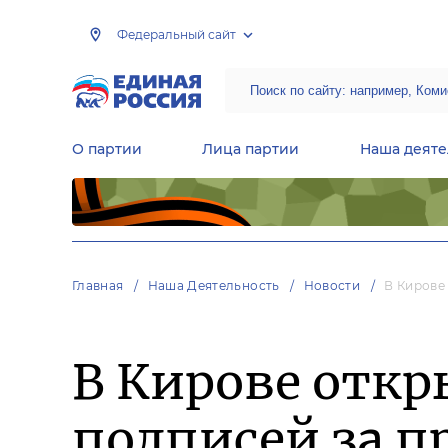
Федеральный сайт
О партии
Лица партии
Наша деяте
Центральная общественная приемная Председателя партии «Единая Россия»
Народная программа «Единой России»
Региональные общ
Руководящий состав Межрегиональных координационных советов
Центральная контрольная комиссия партии
Главная
Наша Деятельность
Новости
В Кирове
В Кирове откр
подписей за п