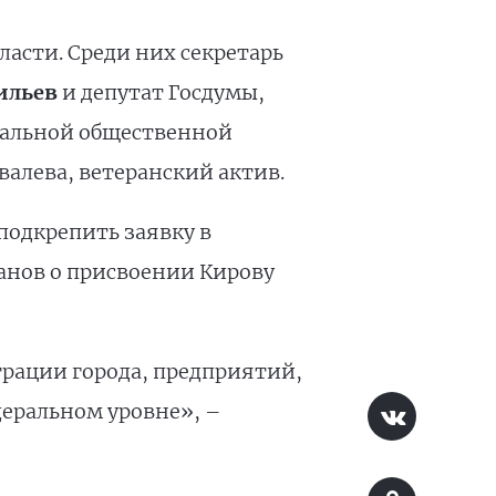
асти. Среди них секретарь
ильев
и депутат Госдумы,
нальной общественной
алева, ветеранский актив.
подкрепить заявку в
анов о присвоении Кирову
рации города, предприятий,
деральном уровне», –