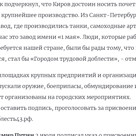
ук подчеркнул, что Киров достоин носить поче
ь крупнейшее производство. Из Санкт-Петербур
од, где производились танки, самоходные ар
ас это завод имени «1 мая». Люди, которые ра
ребуется нашей стране, были бы рады тому, что 
ся, стал бы «Городом трудовой доблести», - от
площадках крупных предприятий и организаций,
пускали оружие, боеприпасы, обмундирование 
ут организованы на городских мероприятиях.
оставить подпись, проголосовать за присвоен
лесть43.рф.
имир Путин
2 июля подписал указ о присвоени