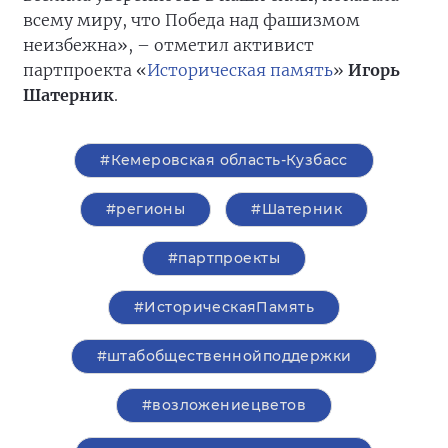
всему миру, что Победа над фашизмом
неизбежна», – отметил активист
партпроекта «
Историческая память
»
Игорь
Шатерник
.
#Кемеровская область-Кузбасс
#регионы
#Шатерник
#партпроекты
#ИсторическаяПамять
#штабобщественнойподдержки
#возложениецветов