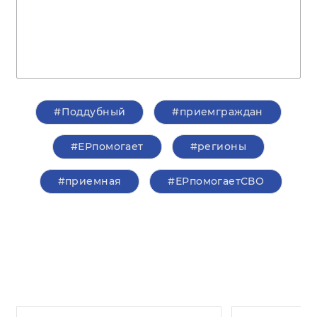
#Поддубный
#приемграждан
#ЕРпомогает
#регионы
#приемная
#ЕРпомогаетСВО