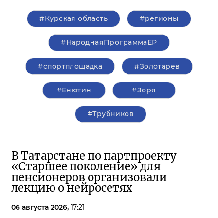
#Курская область
#регионы
#НароднаяПрограммаЕР
#спортплощадка
#Золотарев
#Енютин
#Зоря
#Трубников
В Татарстане по партпроекту
«Старшее поколение» для
пенсионеров организовали
лекцию о нейросетях
06 августа 2026,
17:21