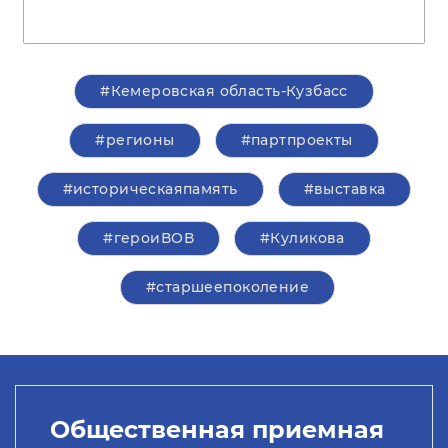
#Кемеровская область-Кузбасс
#регионы
#партпроекты
#историческаяпамять
#выставка
#героиВОВ
#Куликова
#старшеепоколение
Общественная приемная