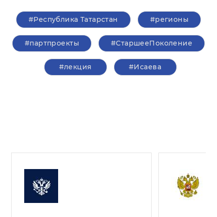
#Республика Татарстан
#регионы
#партпроекты
#СтаршееПоколение
#лекция
#Исаева