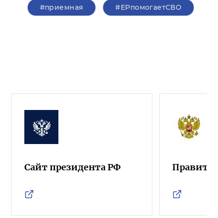
#приемная
#ЕРпомогаетСВО
Сайт президента РФ
Правител