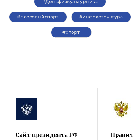
#Деньфизкультурника
#массовыйспорт
#инфраструктура
#спорт
Сайт президента РФ
Правител