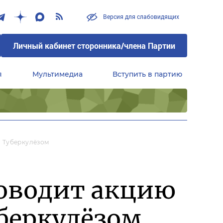
Версия для слабовидящих
Личный кабинет сторонника/члена Партии
я
Мультимедиа
Вступить в партию
Центральный совет сторонников партии «Единая Россия»
С Туберкулёзом
роводит акцию
уберкулёзом