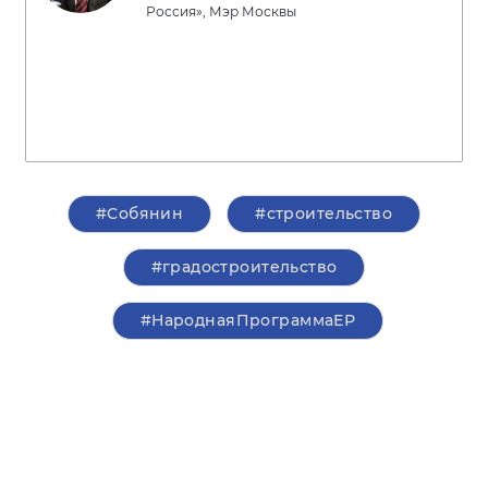
Россия», Мэр Москвы
#Собянин
#строительство
#градостроительство
#НароднаяПрограммаЕР