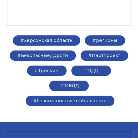
#Херсонская область
#регионы
#БезопасныеДороги
#Партпроект
#Тропкин
#ПДД
#ГИБДД
#безопасностьдетейнадороге