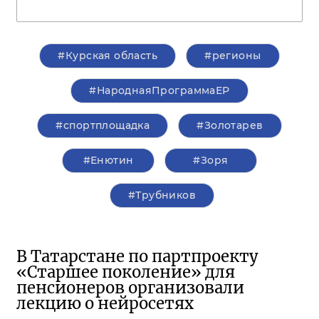
#Курская область
#регионы
#НароднаяПрограммаЕР
#спортплощадка
#Золотарев
#Енютин
#Зоря
#Трубников
В Татарстане по партпроекту
«Старшее поколение» для
пенсионеров организовали
лекцию о нейросетях