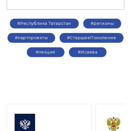
#Республика Татарстан
#регионы
#партпроекты
#СтаршееПоколение
#лекция
#Исаева