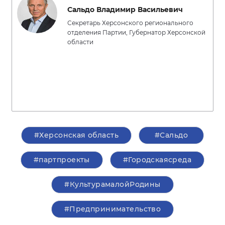
Сальдо Владимир Васильевич
Секретарь Херсонского регионального
отделения Партии, Губернатор Херсонской
области
#Херсонская область
#Сальдо
#партпроекты
#Городскаясреда
#КультурамалойРодины
#Предпринимательство