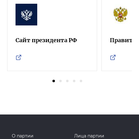
Сайт президента РФ
Правител
О партии
Лица партии