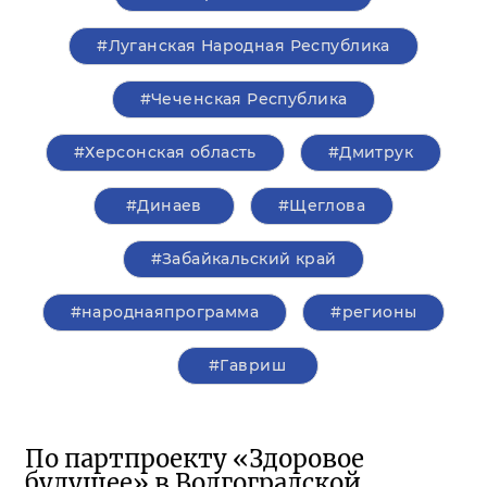
#Луганская Народная Республика
#Чеченская Республика
#Херсонская область
#Дмитрук
#Динаев
#Щеглова
#Забайкальский край
#народнаяпрограмма
#регионы
#Гавриш
По партпроекту «Здоровое
будущее» в Волгоградской