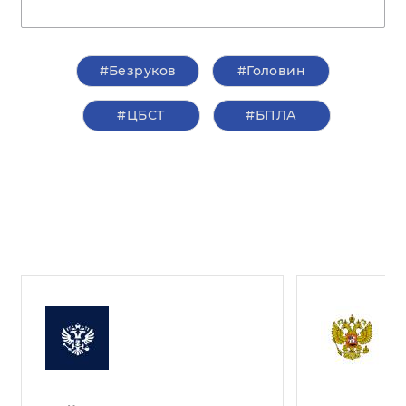
#Безруков
#Головин
#ЦБСТ
#БПЛА