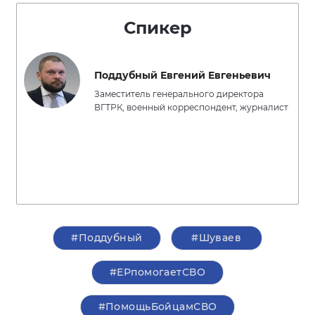
Спикер
Поддубный Евгений Евгеньевич
Заместитель генерального директора
ВГТРК, военный корреспондент, журналист
#Поддубный
#Шуваев
#ЕРпомогаетСВО
#ПомощьБойцамСВО