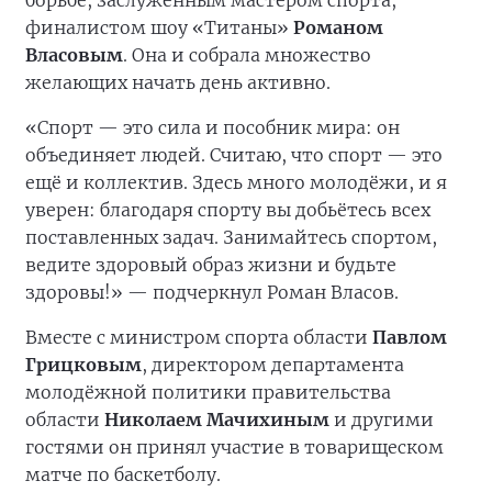
борьбе, заслуженным мастером спорта,
финалистом шоу «Титаны»
Романом
Власовым
. Она и собрала множество
желающих начать день активно.
«Спорт — это сила и пособник мира: он
объединяет людей. Считаю, что спорт — это
ещё и коллектив. Здесь много молодёжи, и я
уверен: благодаря спорту вы добьётесь всех
поставленных задач. Занимайтесь спортом,
ведите здоровый образ жизни и будьте
здоровы!» — подчеркнул Роман Власов.
Вместе с министром спорта области
Павлом
Грицковым
, директором департамента
молодёжной политики правительства
области
Николаем Мачихиным
и другими
гостями он принял участие в товарищеском
матче по баскетболу.