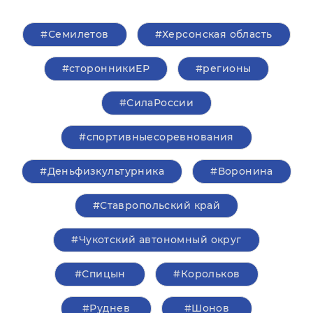
#Семилетов
#Херсонская область
#сторонникиЕР
#регионы
#СилаРоссии
#спортивныесоревнования
#Деньфизкультурника
#Воронина
#Ставропольский край
#Чукотский автономный округ
#Спицын
#Корольков
#Руднев
#Шонов