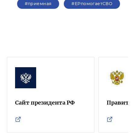
#приемная
#ЕРпомогаетСВО
Сайт президента РФ
Правител