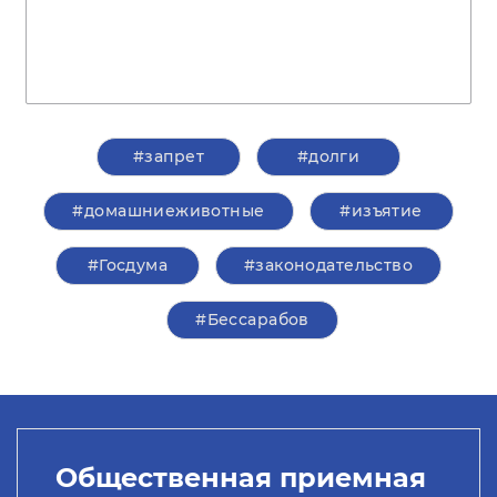
#запрет
#долги
#домашниеживотные
#изъятие
#Госдума
#законодательство
#Бессарабов
Общественная приемная