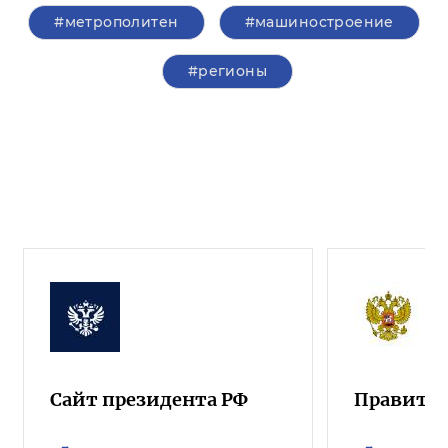
#метрополитен
#машиностроение
#регионы
Сайт президента РФ
Правител