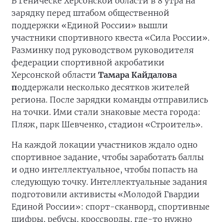
В Геническе Херсонской области в 8 утра на
зарядку перед штабом общественной
поддержки «Единой России» вышли
участники спортивного квеста «Сила России».
Разминку под руководством руководителя
федерации спортивной акробатики
Херсонской области
Тамара Кайдалова
п
оддержали несколько десятков жителей
региона. После зарядки команды отправились
на точки. Ими стали знаковые места города:
Пляж, парк Шевченко, стадион «Строитель».
На каждой локации участников ждало одно
спортивное задание, чтобы заработать баллы
и одно интеллектуальное, чтобы попасть на
следующую точку. Интеллектуальные задания
подготовили активисты «Молодой Гвардии
Единой России»: спорт-сканворд, спортивные
шифры, ребусы, кроссворды, где-то нужно