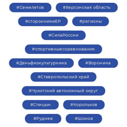
#Семилетов
#Херсонская область
#сторонникиЕР
#регионы
#СилаРоссии
#спортивныесоревнования
#Деньфизкультурника
#Воронина
#Ставропольский край
#Чукотский автономный округ
#Спицын
#Корольков
#Руднев
#Шонов