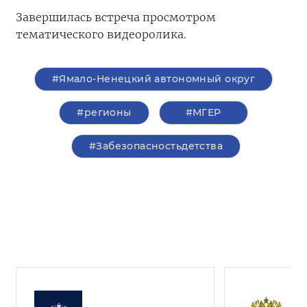
Завершилась встреча просмотром
тематического видеоролика.
#Ямало-Ненецкий автономный округ
#регионы
#‎МГЕР‬
#Забезопасностьдетства