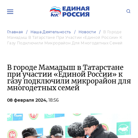
Главная
Наша Деятельность
Новости
В Городе
Мамадыш В Татарстане При Участии «Единой России» К
Газу Подключили Микрорайон Для Многодетных Семей
В городе Мамадыш в Татарстане
при участии «Единой России» к
газу подключили микрорайон для
многодетных семей
08 февраля 2024,
18:56