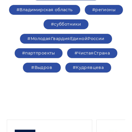
#Владимирская область
#регионы
#субботники
#МолодаяГвардияЕдинойРоссии
#партпроекты
#ЧистаяСтрана
#Выдров
#Кудрявцева