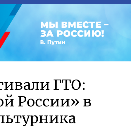
тивали ГТО:
ой России» в
льтурника