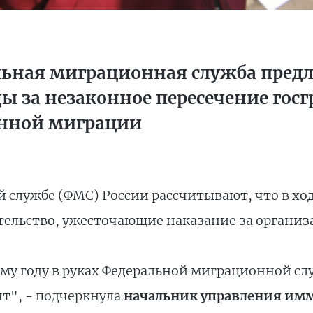
льная миграционная служба предл
ы за незаконное пересечение гос
онной миграции
службе (ФМС) России рассчитывают, что в ход
тельство, ужесточающие наказание за органи
ому году в руках Федеральной миграционной с
нт", - подчеркнула
начальник управления им