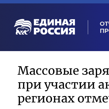
ОТ
ПР
Массовые заря
при участии а
регионах отм