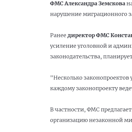
ФМС Александра Земскова
на
нарушение миграционного зак
Ранее
директор ФМС Конста
усиление уголовной и адми
законодательства, планируетс
"Несколько законопроектов у
каждому законопроекту ведет
В частности, ФМС предлагает
организацию незаконной ми