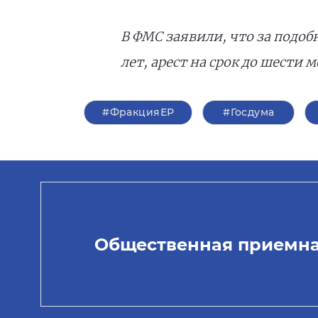
В ФМС заявили, что за подоб
лет, арест на срок до шести 
#ФракцияЕР
#Госдума
Общественная приемн