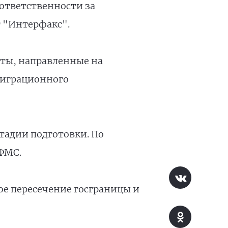
 ответственности за
т "Интерфакс".
кты, направленные на
миграционного
тадии подготовки. По
 ФМС.
ое пересечение госграницы и