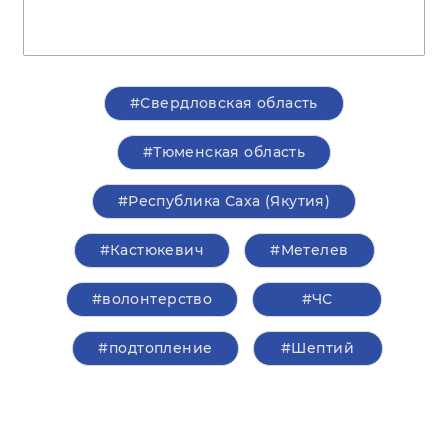
#Свердловская область
#Тюменская область
#Республика Саха (Якутия)
#Кастюкевич
#Метелев
#волонтерство
#ЧС
#подтопление
#Шептий