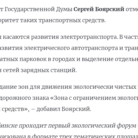
ат Государственной Думы
Сергей Боярский
отме
ритет таких транспортных средств.
касаются развития электротранспорта. В част
звития электрического автотранспорта и тран
тных парковок в городах и выделение отдель
я сетей зарядных станций.
дание зон для движения экологически чистых
дорожного знака «Зона с ограничением экологи
средств», – добавил Боярский.
бинске проходит первый экологический форум
низована в формате трех тематических площадо