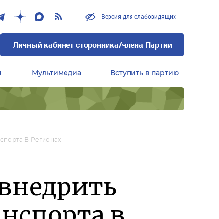
Версия для слабовидящих
Личный кабинет сторонника/члена Партии
я
Мультимедиа
Вступить в партию
Центральный совет сторонников партии «Единая Россия»
спорта В Регионах
 внедрить
анспорта в