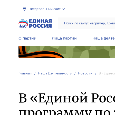
Федеральный сайт
О партии
Лица партии
Наша деяте
Центральная общественная приемная Председателя партии «Единая Россия»
Народная программа «Единой России»
Региональные общ
Руководящий состав Межрегиональных координационных советов
Центральная контрольная комиссия партии
Главная
Наша Деятельность
Новости
В «Едино
В «Единой Рос
программу по 