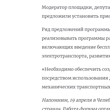
Модератор площадки, депут
предложили установить прио
Ряд предложений программы 
реализовывать программы ра
включающих введение беспла
электротранспорта, развити
«Необходимо обеспечить соз
посредством использования 
механических транспортных 
Напомним, 19 апреля в Челя
страна». Работа форума орга