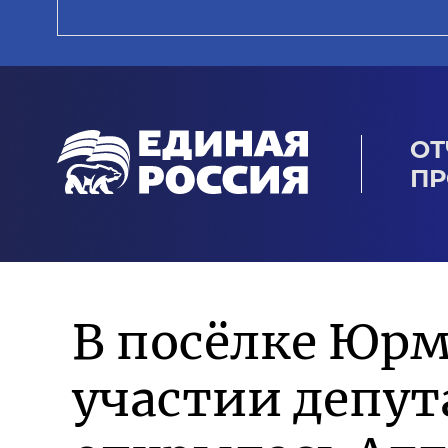
ОТ
ПР
В посёлке Юрм
участии депут