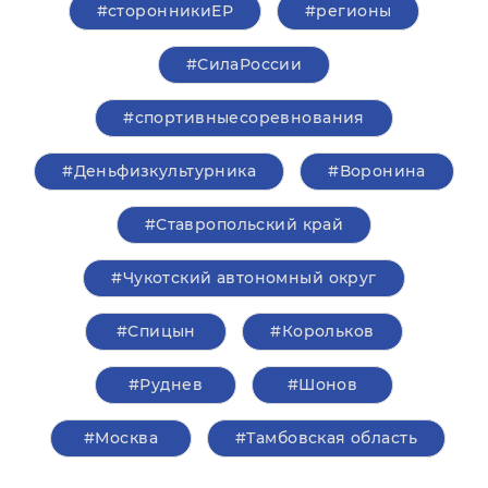
#сторонникиЕР
#регионы
#СилаРоссии
#спортивныесоревнования
#Деньфизкультурника
#Воронина
#Ставропольский край
#Чукотский автономный округ
#Спицын
#Корольков
#Руднев
#Шонов
#Москва
#Тамбовская область