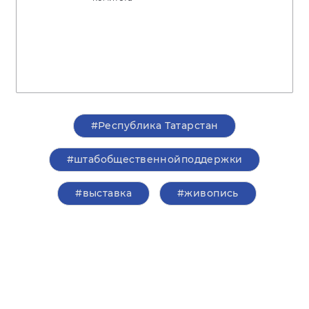
#Республика Татарстан
#штабобщественнойподдержки
#выставка
#живопись