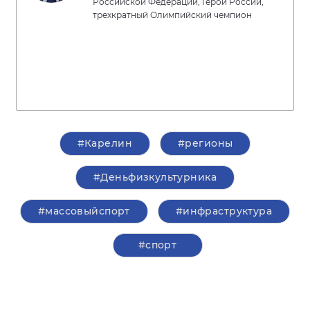
Российской Федерации, Герой России,
трехкратный Олимпийский чемпион
#Карелин
#регионы
#Деньфизкультурника
#массовыйспорт
#инфраструктура
#спорт