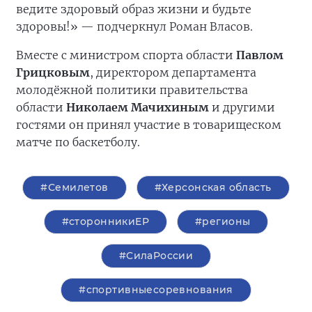
ведите здоровый образ жизни и будьте
здоровы!» — подчеркнул Роман Власов.
Вместе с министром спорта области
Павлом
Грицковым
, директором департамента
молодёжной политики правительства
области
Николаем Мачихиным
и другими
гостями он принял участие в товарищеском
матче по баскетболу.
#Семилетов
#Херсонская область
#сторонникиЕР
#регионы
#СилаРоссии
#спортивныесоревнования