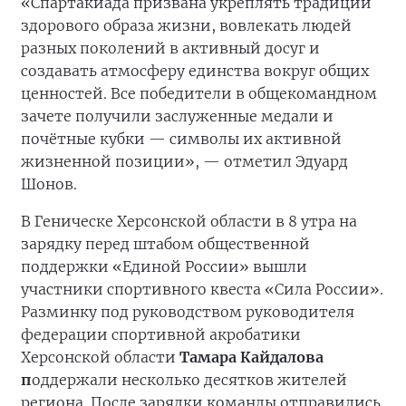
«Спартакиада призвана укреплять традиции
здорового образа жизни, вовлекать людей
разных поколений в активный досуг и
создавать атмосферу единства вокруг общих
ценностей. Все победители в общекомандном
зачете получили заслуженные медали и
почётные кубки — символы их активной
жизненной позиции», — отметил Эдуард
Шонов.
В Геническе Херсонской области в 8 утра на
зарядку перед штабом общественной
поддержки «Единой России» вышли
участники спортивного квеста «Сила России».
Разминку под руководством руководителя
федерации спортивной акробатики
Херсонской области
Тамара Кайдалова
п
оддержали несколько десятков жителей
региона. После зарядки команды отправились