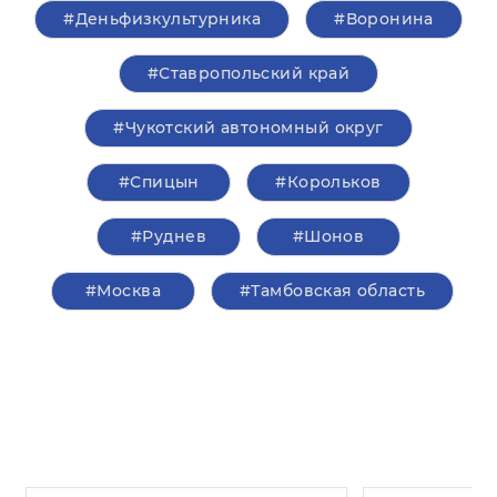
#Деньфизкультурника
#Воронина
#Ставропольский край
#Чукотский автономный округ
#Спицын
#Корольков
#Руднев
#Шонов
#Москва
#Тамбовская область