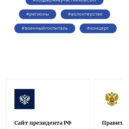
#поддержкаучастниковСВО
#регионы
#волонтерство
#военныйгоспиталь
#концерт
Сайт президента РФ
Правител