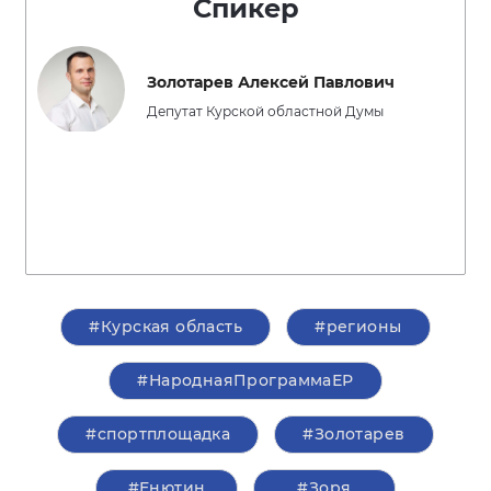
Спикер
Золотарев Алексей Павлович
Депутат Курской областной Думы
#Курская область
#регионы
#НароднаяПрограммаЕР
#спортплощадка
#Золотарев
#Енютин
#Зоря