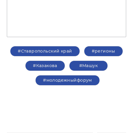
#Ставропольский край
#регионы
#Казакова
#Машук
#молодежныйфорум