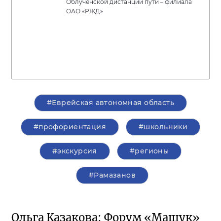
Облученской дистанции пути – филиала
ОАО «РЖД»
#Еврейская автономная область
#профориентация
#школьники
#экскурсия
#регионы
#Рамазанов
Ольга Казакова: Форум «Машук»