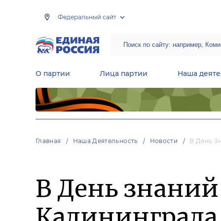
Федеральный сайт
О партии
Лица партии
Наша деяте
Центральная общественная приемная Председателя партии «Единая Россия»
Народная программа «Единой России»
Региональные общ
Руководящий состав Межрегиональных координационных советов
Центральная контрольная комиссия партии
Главная
Наша Деятельность
Новости
В День З
В День знаний
Калининграда