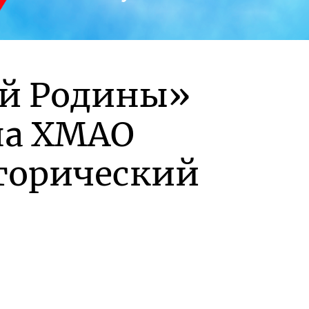
ой Родины»
на ХМАО
торический