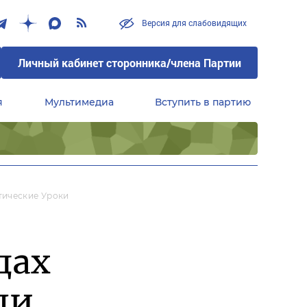
Версия для слабовидящих
Личный кабинет сторонника/члена Партии
я
Мультимедиа
Вступить в партию
Центральный совет сторонников партии «Единая Россия»
тические Уроки
дах
ли