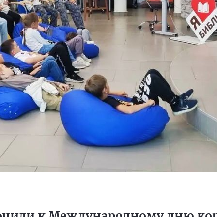
очили к Международному дню ко