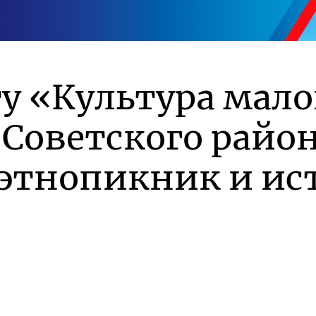
ту «Культура мал
 Советского райо
 этнопикник и ис