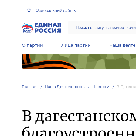
Федеральный сайт
О партии
Лица партии
Наша деяте
Центральная общественная приемная Председателя партии «Единая Россия»
Народная программа «Единой России»
Региональные общ
Руководящий состав Межрегиональных координационных советов
Центральная контрольная комиссия партии
Главная
Наша Деятельность
Новости
В Дагест
В дагестанско
благоустроенн