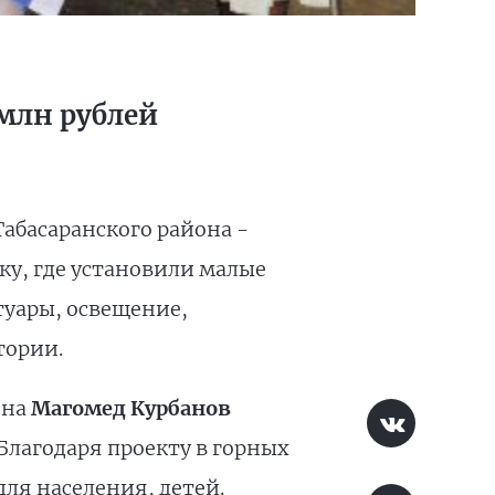
 млн рублей
абасаранского района -
дку, где установили малые
туары, освещение,
тории.
она
Магомед Курбанов
«Благодаря проекту в горных
ля населения, детей.