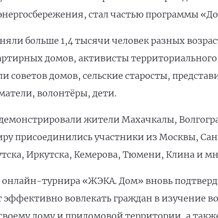
энергосбережения, стал частью программы «До
яли больше 1,4 тысячи человек разных возраст
артирных домов, активисты территориального
и советов домов, сельские старосты, представ
атели, волонтёры, дети.
емонстрировали жители Махачкалы, Волгоград
ниру присоединились участники из Москвы, Сан
тска, Иркутска, Кемерова, Тюмени, Клина и мн
 онлайн-турнира «ЖЭКА. Дом» вновь подтверд
 эффективно вовлекать граждан в изучение в
своему дому и придомовой территории, а такж