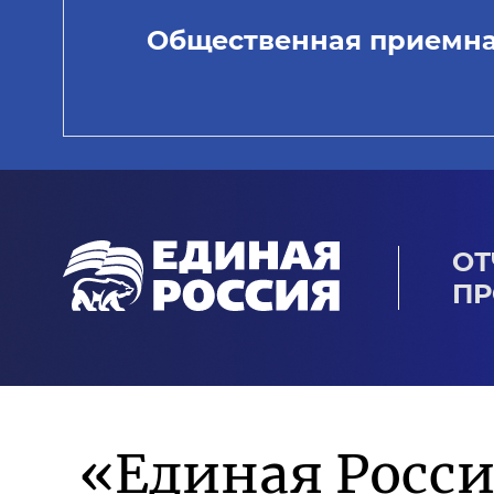
Общественная приемн
ОТ
ПР
«Единая Росси