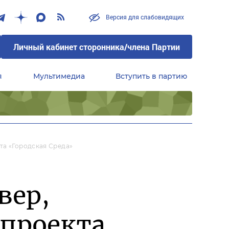
Версия для слабовидящих
Личный кабинет сторонника/члена Партии
я
Мультимедиа
Вступить в партию
Центральный совет сторонников партии «Единая Россия»
та «Городская Среда»
вер,
тпроекта