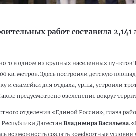
оительных работ составила 2,141
ного в одном из крупных населенных пунктов Т
700 кв. метров. Здесь построили детскую площа
у и скамейки для отдыха, урны, устроили тро
Также предусмотрено озеленение вокруг терри
естного отделения «Единой России», глава рай
у Республики Дагестан
Владимира Васильева
. 
сь возможность создать комфортные условия д