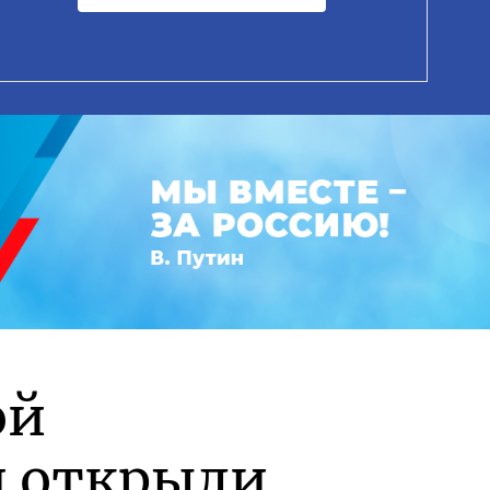
ой
и открыли