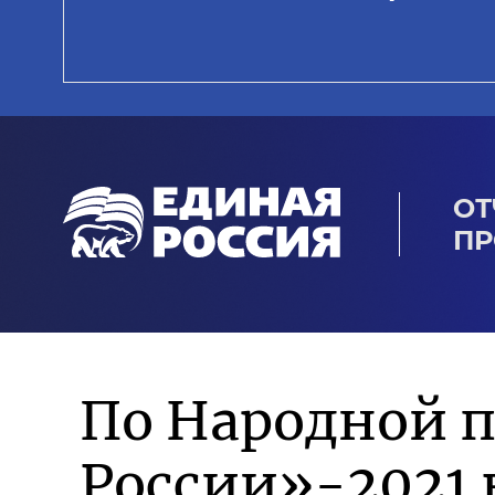
ОТ
ПР
По Народной 
России»-2021 