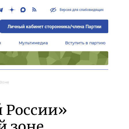
Версия для слабовидящих
Личный кабинет сторонника/члена Партии
я
Мультимедиа
Вступить в партию
Центральный совет сторонников партии «Единая Россия»
 Зоне
й России»
й зоне