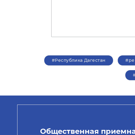
#Республика Дагестан
#ре
Общественная приемн