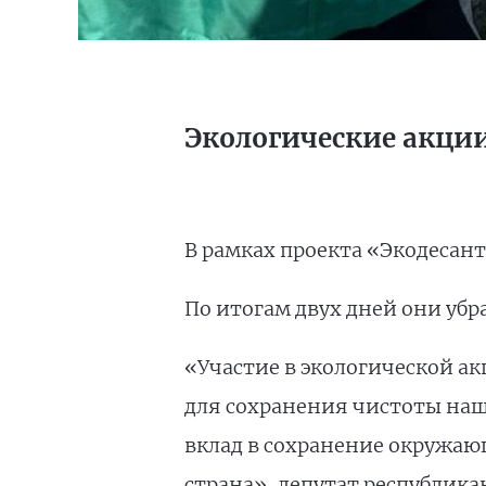
Экологические акции
В рамках проекта «Экодесант
По итогам двух дней они убр
«Участие в экологической а
для сохранения чистоты наш
вклад в сохранение окружаю
страна», депутат республик