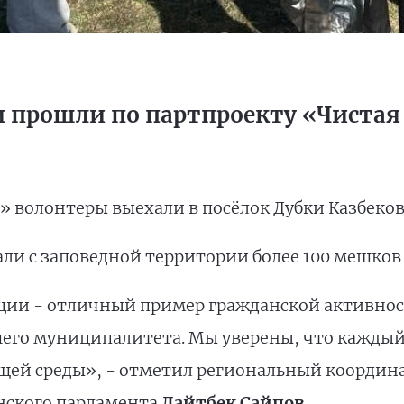
 прошли по партпроекту «Чистая
» волонтеры выехали в посёлок Дубки Казбеков
али с заповедной территории более 100 мешков 
кции - отличный пример гражданской активнос
его муниципалитета. Мы уверены, что каждый 
щей среды», - отметил региональный координ
анского парламента
Дайтбек Сайпов
.