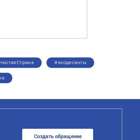
ЧистаяСтрана
#экодесанты
ра
Создать обращение