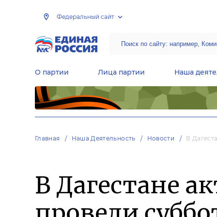
Федеральный сайт
О партии
Лица партии
Наша деяте
Центральная общественная приемная Председателя партии «Единая Россия»
Народная программа «Единой России»
Региональные общ
Руководящий состав Межрегиональных координационных советов
Центральная контрольная комиссия партии
Главная
Наша Деятельность
Новости
В Дагест
В Дагестане а
провели суббо