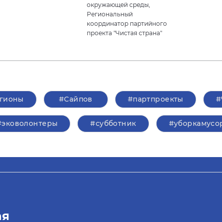
окружающей среды,
Региональный
координатор партийного
проекта "Чистая страна"
гионы
#Сайпов
#партпроекты
#
#эковолонтеры
#субботник
#уборкамусо
ая