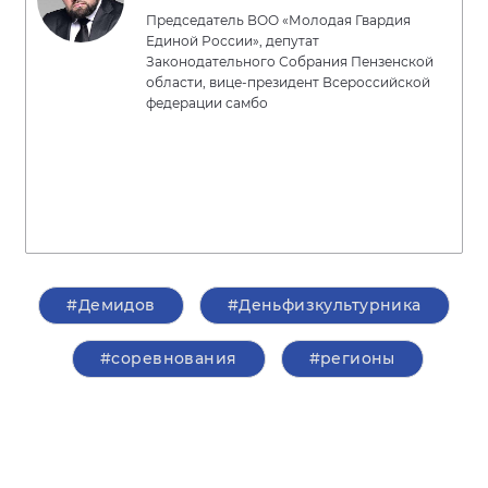
Председатель ВОО «Молодая Гвардия
Единой России», депутат
Законодательного Собрания Пензенской
области, вице-президент Всероссийской
федерации самбо
#Демидов
#Деньфизкультурника
#соревнования
#регионы