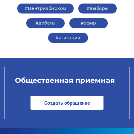
#Центризбирком
#выборы
#дебаты
#эфир
#агитация
Общественная приемная
Создать обращение