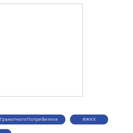
ГрамотногоПотребителя
#ЖКХ