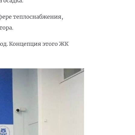
 осадка.
фере теплоснабжения,
тора.
од. Концепция этого ЖК