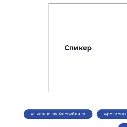
Спикер
#Чувашская Республика
#регионы