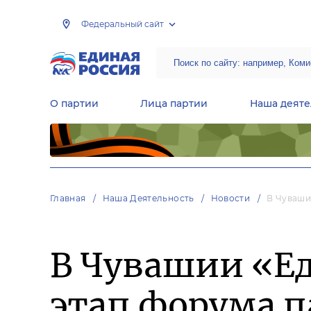
Федеральный сайт
О партии
Лица партии
Наша деяте
Центральная общественная приемная Председателя партии «Единая Россия»
Народная программа «Единой России»
Региональные общ
Руководящий состав Межрегиональных координационных советов
Центральная контрольная комиссия партии
Главная
Наша Деятельность
Новости
В Чуваши
В Чувашии «Е
этап форума 