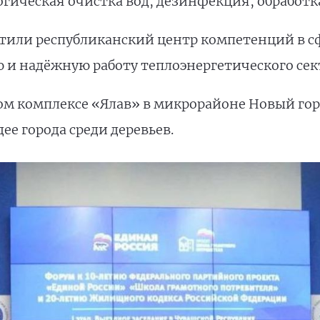
гическая очистка вод, дезинфекция, обработка
тили республиканский центр компетенций в с
и надёжную работу теплоэнергетического сек
ом комплексе «Ялав» в микрорайоне Новый гор
дее города среди деревьев.