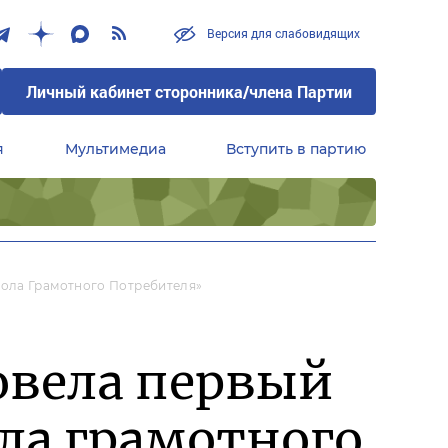
Версия для слабовидящих
Личный кабинет сторонника/члена Партии
я
Мультимедиа
Вступить в партию
Центральный совет сторонников партии «Единая Россия»
ола Грамотного Потребителя»
овела первый
ла грамотного