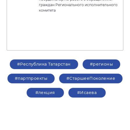
граждан Регионального исполнительного
комитета
#Республика Татарстан
#регионы
#партпроекты
#СтаршееПоколение
#лекция
#Исаева