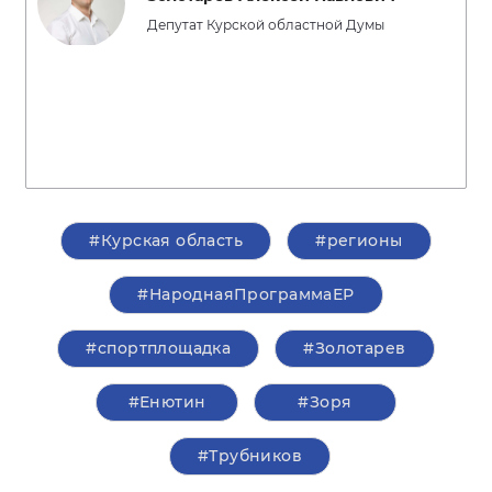
Депутат Курской областной Думы
#Курская область
#регионы
#НароднаяПрограммаЕР
#спортплощадка
#Золотарев
#Енютин
#Зоря
#Трубников