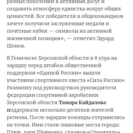
разных поколений в активный досуг и
создавать атмосферу единства вокруг общих
ценностей. Все победители в общекомандном
зачете получили заслуженные медали и
почётные кубки — символы их активной
жизненной позиции», — отметил Эдуард
Шонов.
В Геническе Херсонской области в 8 утра на
зарядку перед штабом общественной
поддержки «Единой России» вышли
участники спортивного квеста «Сила России».
Разминку под руководством руководителя
федерации спортивной акробатики
Херсонской области
Тамара Кайдалова
п
оддержали несколько десятков жителей
региона. После зарядки команды отправились
на точки. Ими стали знаковые места города:
Пляж, парк Шевченко, стадион «Строитель».