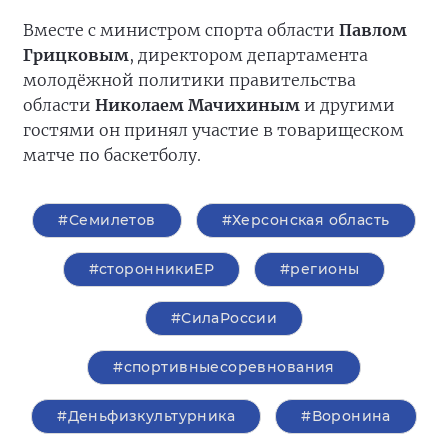
Вместе с министром спорта области
Павлом
Грицковым
, директором департамента
молодёжной политики правительства
области
Николаем Мачихиным
и другими
гостями он принял участие в товарищеском
матче по баскетболу.
#Семилетов
#Херсонская область
#сторонникиЕР
#регионы
#СилаРоссии
#спортивныесоревнования
#Деньфизкультурника
#Воронина