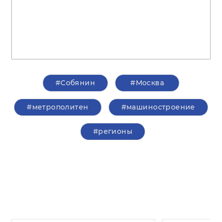
#Собянин
#Москва
#метрополитен
#машиностроение
#регионы