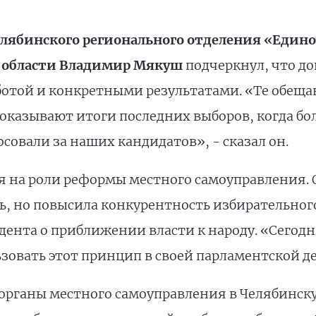
елябинского регионального отделения «Едино
я области Владимир Мякуш
подчеркнул, что д
отой и конкретными результатами. «Те обеща
оказывают итоги последних выборов, когда б
совали за наших кандидатов», - сказал он.
 на роли реформы местного самоуправления. О
ь, но повысила конкурентность избирательного
дента о приближении власти к народу. «Сегодн
зовать этот принцип в своей парламентской де
 органы местного самоуправления в Челябинск