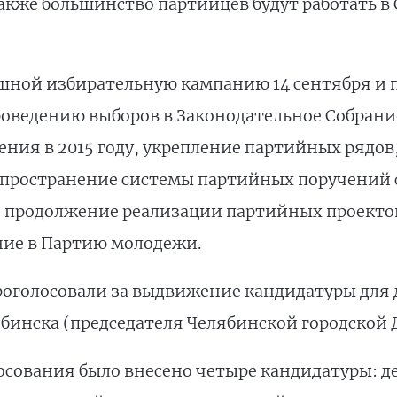
также большинство партийцев будут работать в
ной избирательную кампанию 14 сентября и п
проведению выборов в Законодательное Собрани
ения в 2015 году, укрепление партийных рядо
спространение системы партийных поручений 
, продолжение реализации партийных проекто
ние в Партию молодежи.
оголосовали за выдвижение кандидатуры для 
ябинска (председателя Челябинской городской 
лосования было внесено четыре кандидатуры: 