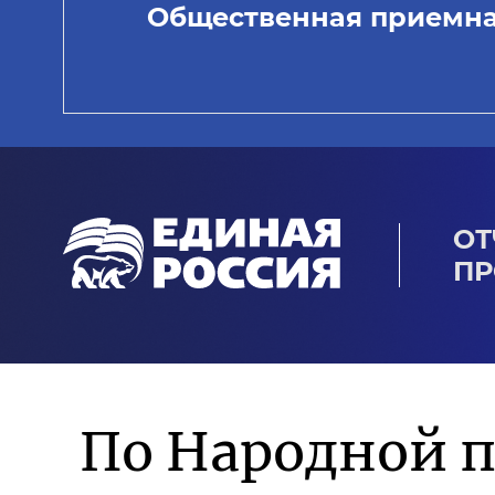
Общественная приемн
ОТ
ПР
По Народной 