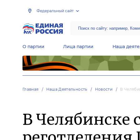
Федеральный сайт
О партии
Лица партии
Наша деяте
Центральная общественная приемная Председателя партии «Единая Россия»
Народная программа «Единой России»
Региональные общ
Руководящий состав Межрегиональных координационных советов
Центральная контрольная комиссия партии
Главная
Наша Деятельность
Новости
В Челяби
В Челябинске 
реготделения