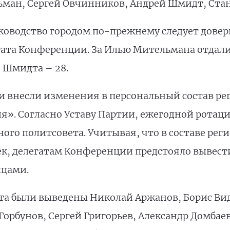
ьман, Сергей Овчинников, Андрей Шмидт, Ста
ководство городом по-прежнему следует довер
гата Конференции. За Илью Мительмана отдали 
 Шмидта – 28.
 внесли изменения в персональный состав ре
я». Согласно Уставу Партии, ежегодной ротац
ого политсовета. Учитывая, что в составе рег
к, делегатам Конференции предстояло вывести 
йцами.
ета были выведены Николай Аржанов, Борис Вид
Горбунов, Сергей Григорьев, Александр Домбае