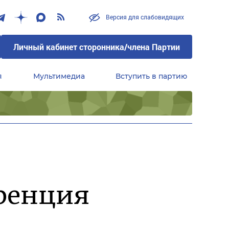
Версия для слабовидящих
Личный кабинет сторонника/члена Партии
я
Мультимедиа
Вступить в партию
Центральный совет сторонников партии «Единая Россия»
еренция