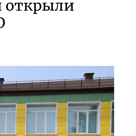
и открыли
О