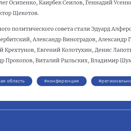
ег Осипенко, Каирбек Сеилов, Геннадий Усенко
ктор Щекотов.
го политического совета стали Эдуард Алферов
ербитский, Александр Виноградов, Александр 
й Крехтунов, Евгений Колотухин, Денис Лапо
р Прокопов, Виталий Рыльских, Владимир Шума
ая область
#конференция
#регионально