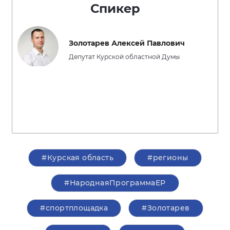
Спикер
Золотарев Алексей Павлович
Депутат Курской областной Думы
#Курская область
#регионы
#НароднаяПрограммаЕР
#спортплощадка
#Золотарев