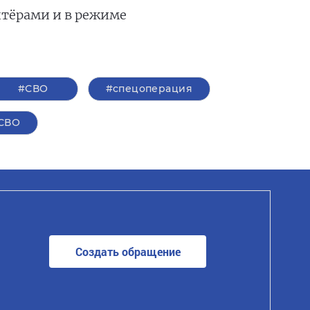
нтёрами и в режиме
#СВО
#спецоперация
СВО
Создать обращение