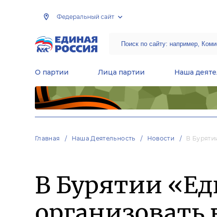
Федеральный сайт
О партии
Лица партии
Наша деяте
Центральная общественная приемная Председателя партии «Единая Россия»
Народная программа «Единой России»
Региональные общ
Руководящий состав Межрегиональных координационных советов
Центральная контрольная комиссия партии
Главная
Наша Деятельность
Новости
В Буряти
В Бурятии «Ед
организовать 