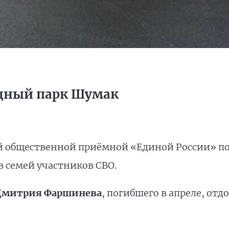
дный парк Шумак
й общественной приёмной «Единой России» по
в семей участников СВО.
Дмитрия Фаршинева
, погибшего в апреле, отд