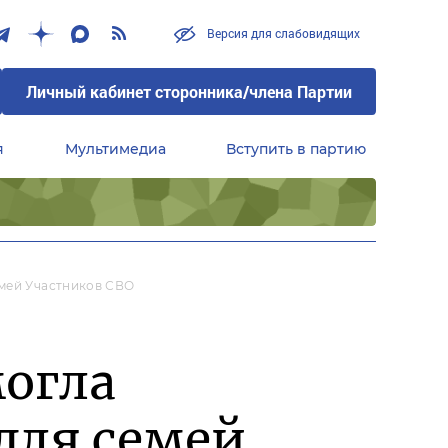
Версия для слабовидящих
Личный кабинет сторонника/члена Партии
я
Мультимедиа
Вступить в партию
Центральный совет сторонников партии «Единая Россия»
емей Участников СВО
могла
для семей