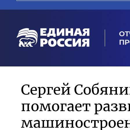
ОТ
ПР
Сергей Собян
помогает разв
машиностроен