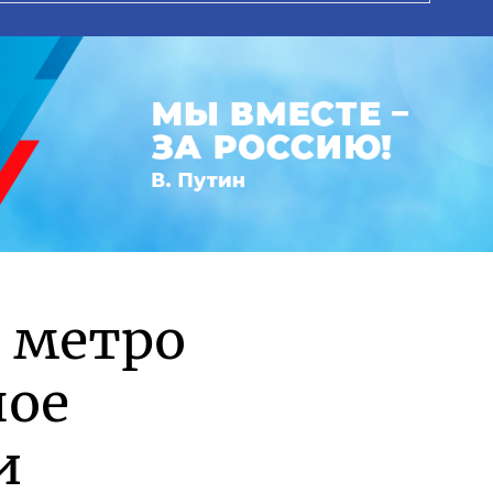
 метро
ное
и