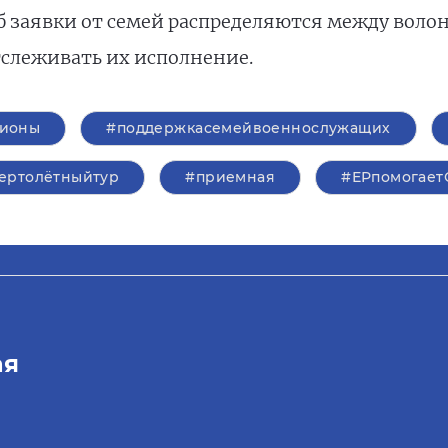
 заявки от семей распределяются между воло
слеживать их исполнение.
гионы
#поддержкасемейвоеннослужащих
ертолётныйтур
#приемная
#ЕРпомогает
ая