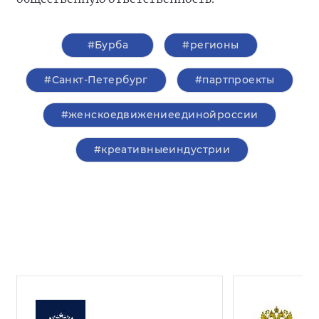
#Бурба
#регионы
#Санкт-Петербург
#партпроекты
#женскоедвижениеединойроссии
#креативныеиндустрии