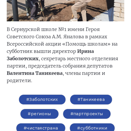
В Сернурской школе №1 имени Героя
Советского Союза А.М. Яналова в рамках
Всероссийской акции «Помощь школам» на
субботник вышли директор
Ирина
Заболотских
, секретарь местного отделения
партии, председатель собрания депутатов
Валентина Таникеева
, члены партии и
родители.
#Заболотских
#Таникеева
#регионы
#партпроекты
#чистаястрана
#субботники