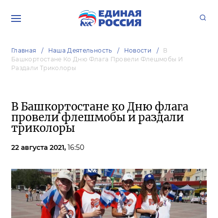
Главная
Наша Деятельность
Новости
В
Башкортостане Ко Дню Флага Провели Флешмобы И
Раздали Триколоры
В Башкортостане ко Дню флага
провели флешмобы и раздали
триколоры
22 августа 2021,
16:50