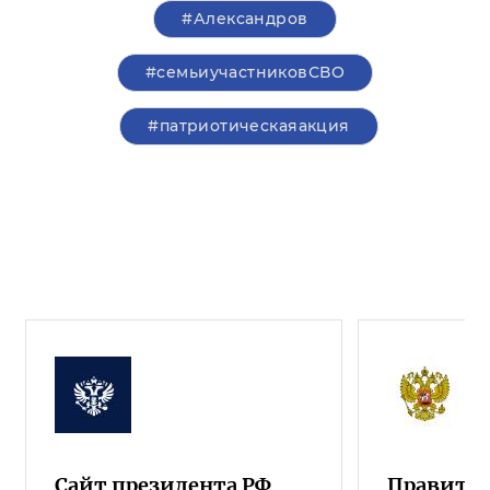
#Александров
#семьиучастниковСВО
#патриотическаяакция
Сайт президента РФ
Правител