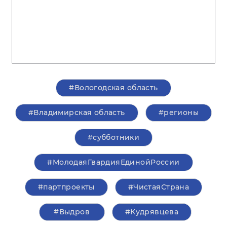
#Вологодская область
#Владимирская область
#регионы
#субботники
#МолодаяГвардияЕдинойРоссии
#партпроекты
#ЧистаяСтрана
#Выдров
#Кудрявцева