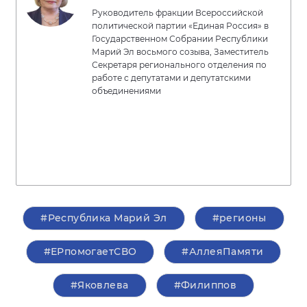
Руководитель фракции Всероссийской
политической партии «Единая Россия» в
Государственном Собрании Республики
Марий Эл восьмого созыва, Заместитель
Секретаря регионального отделения по
работе с депутатами и депутатскими
объединениями
#Республика Марий Эл
#регионы
#ЕРпомогаетСВО
#АллеяПамяти
#Яковлева
#Филиппов