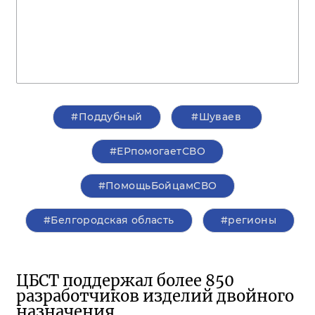
#Поддубный
#Шуваев
#ЕРпомогаетСВО
#ПомощьБойцамСВО
#Белгородская область
#регионы
ЦБСТ поддержал более 850
разработчиков изделий двойного
назначения