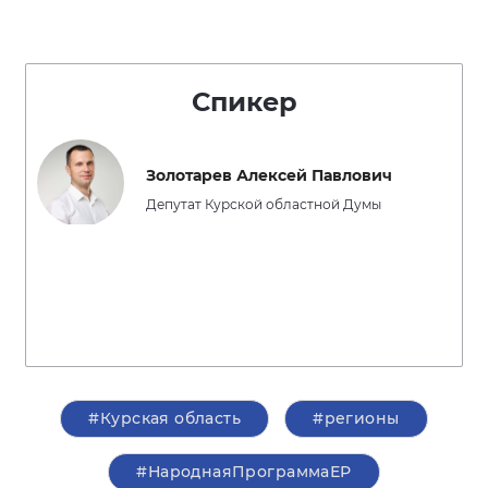
Спикер
Золотарев Алексей Павлович
Депутат Курской областной Думы
#Курская область
#регионы
#НароднаяПрограммаЕР