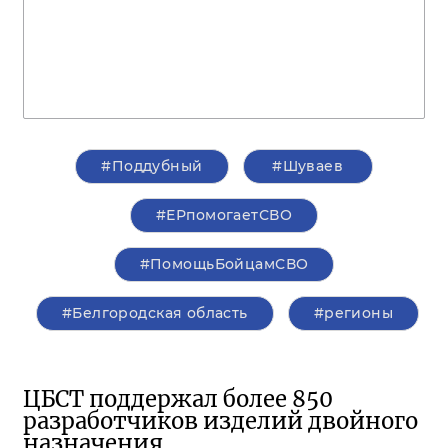
#Поддубный
#Шуваев
#ЕРпомогаетСВО
#ПомощьБойцамСВО
#Белгородская область
#регионы
ЦБСТ поддержал более 850
разработчиков изделий двойного
назначения