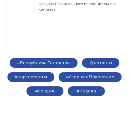
граждан Регионального исполнительного
комитета
#Республика Татарстан
#регионы
#партпроекты
#СтаршееПоколение
#лекция
#Исаева