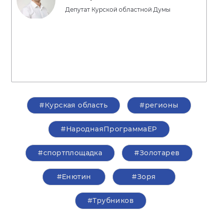
Депутат Курской областной Думы
#Курская область
#регионы
#НароднаяПрограммаЕР
#спортплощадка
#Золотарев
#Енютин
#Зоря
#Трубников