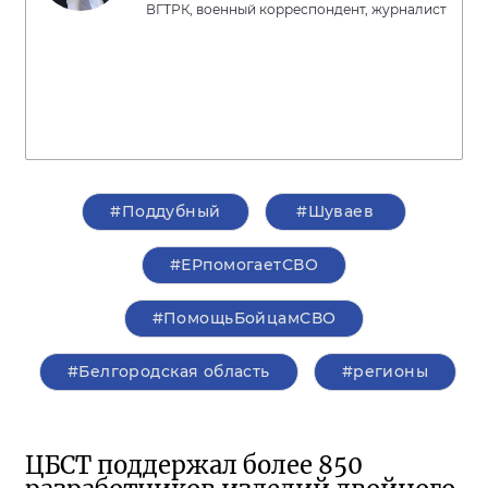
ВГТРК, военный корреспондент, журналист
#Поддубный
#Шуваев
#ЕРпомогаетСВО
#ПомощьБойцамСВО
#Белгородская область
#регионы
ЦБСТ поддержал более 850