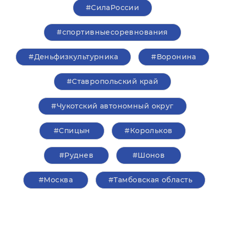
#СилаРоссии
#спортивныесоревнования
#Деньфизкультурника
#Воронина
#Ставропольский край
#Чукотский автономный округ
#Спицын
#Корольков
#Руднев
#Шонов
#Москва
#Тамбовская область