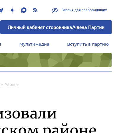
Версия для слабовидящих
Личный кабинет сторонника/члена Партии
я
Мультимедиа
Вступить в партию
Центральный совет сторонников партии «Единая Россия»
ом Районе
изовали
жском районе