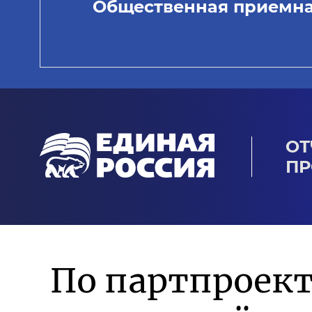
Общественная приемн
ОТ
ПР
По партпроек