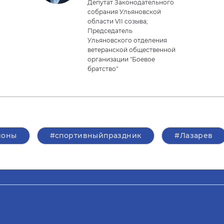
Депутат Законодательного
собрания Ульяновской
области VII созыва;
Председатель
Ульяновского отделения
ветеранской общественной
организации "Боевое
братство"
ионы
#спортивныйпраздник
#Лазарев