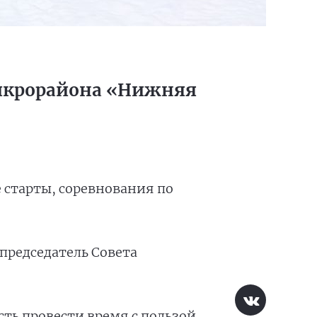
микрорайона «Нижняя
 старты, соревнования по
председатель Совета
ть провести время с пользой