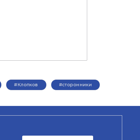
#Клопков
#сторонники