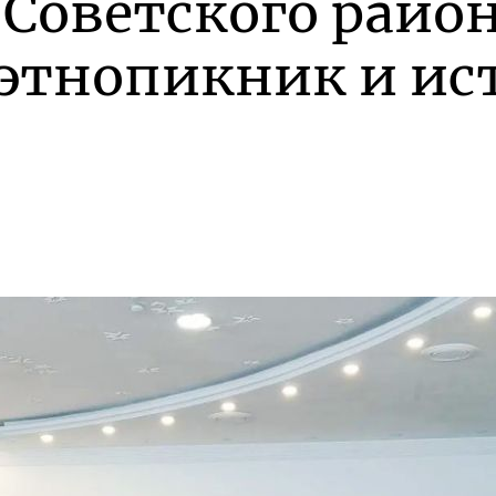
 Советского райо
 этнопикник и ис