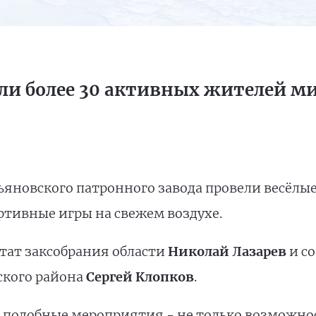
али более 30 активных жителей 
ьяновского патронного завода провели весёлые
ртивные игры на свежем воздухе.
тат заксобрания области
Николай Лазарев
и со
ского района
Сергей Клопков
.
, подобные мероприятия - не только возможнос