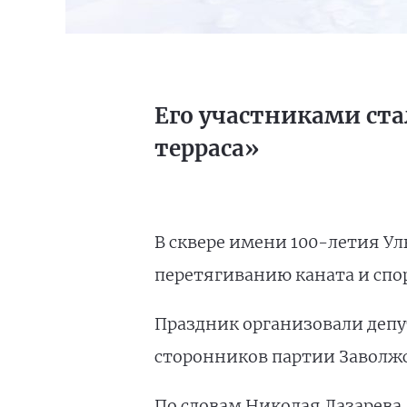
Его участниками ст
терраса»
В сквере имени 100-летия Ул
перетягиванию каната и спо
Праздник организовали депу
сторонников партии Заволж
По словам Николая Лазарева