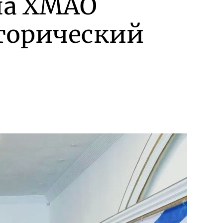
на ХМАО
торический