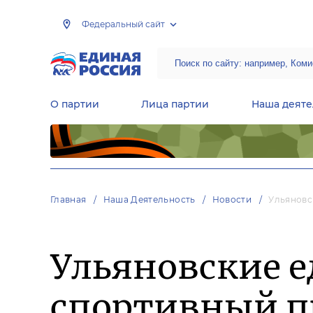
Федеральный сайт
О партии
Лица партии
Наша деяте
Центральная общественная приемная Председателя партии «Единая Россия»
Народная программа «Единой России»
Региональные общ
Руководящий состав Межрегиональных координационных советов
Центральная контрольная комиссия партии
Главная
Наша Деятельность
Новости
Ульяновс
Ульяновские 
спортивный п